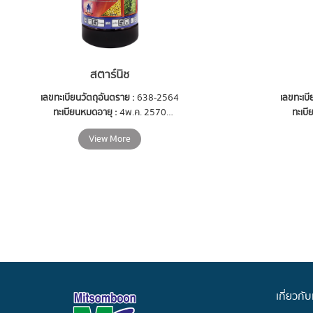
สตาร์นิช
เลขทะเบียนวัตถุอันตราย :
638-2564
เลขทะเบี
ทะเบียนหมดอายุ :
4 พ.ค. 2570
ทะเบี
กลุ่มสารเคมี :
Aryloxyphenoxypropionate [กลุ่ม A]
กลุ่มสารเ
View More
เกี่ยวกับ